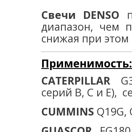
Свечи DENSO
п
диапазон, чем п
снижая при этом 
Применимость:
CATERPILLAR
G35
серий В, С и E), 
CUMMINS
Q19G, Q
GUASCOR
FG180,