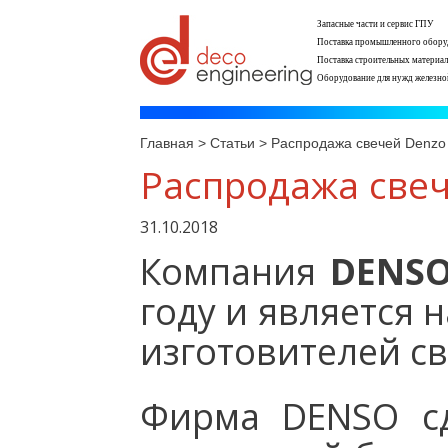
Запасные части и сервис ГПУ
Поставка промышленного обору
Поставка строительных материа
Оборудование для нужд железно
Главная
>
Статьи
>
Распродажа свечей Denzo 
Распродажа свече
31.10.2018
Компания
DENSO
году и является 
изготовителей с
Фирма DENSO с