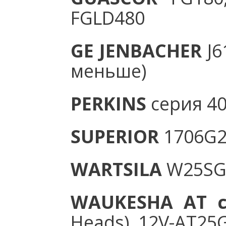
FGLD480
GE JENBACHER
J6
меньше)
PERKINS
серия 4
SUPERIOR
1706G2
WARTSILA
W25SG,
WAUKESHA AT 
Heads), 12V-AT25