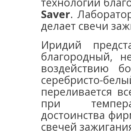
технологий благ
Saver
. Лаборато
делает свечи за
Иридий предст
благородный, н
воздействию бо
серебристо-бе
переливается вс
при темпер
достоинства фи
свечей зажигания 